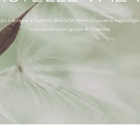
gie à Auray et à Quistinic dans le Morbihan propose la sophrologi
individuelle ou en groupe & l'Hypnose