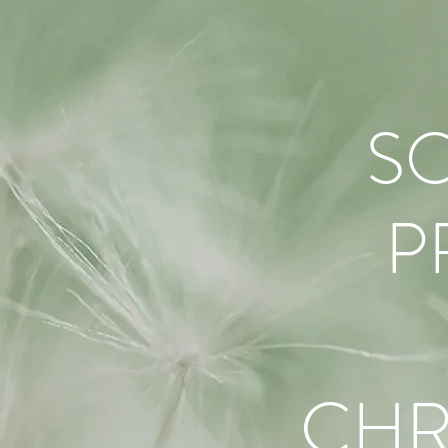
S
P
CHR