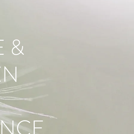
 &
EN
ANCE