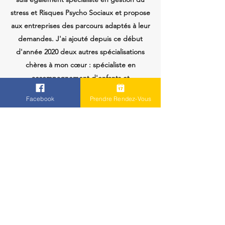
stress et Risques Psycho Sociaux et propose
aux entreprises des parcours adaptés à leur
demandes. J'ai ajouté depuis ce début
d'année 2020 deux autres spécialisations
chères à mon cœur : spécialiste en
accompagnement d'enfants et
adolescents ayant des troubles de
Facebook
Prendre Rendez-Vous
l'apprentissage, les enfants TDA/H, DYS,
Haut Potentiel ou surdoués et Spécialiste en
sophrologie en milieu aquatique
"AGUASOFRO". Je suis dans ces deux
domaines l'unique spécialiste du
département.
En savoir plus